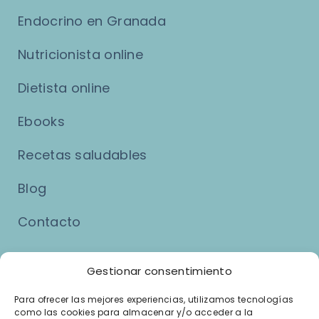
Endocrino en Granada
Nutricionista online
Dietista online
Ebooks
Recetas saludables
Blog
Contacto
Asuntos Legales
Gestionar consentimiento
Para ofrecer las mejores experiencias, utilizamos tecnologías
como las cookies para almacenar y/o acceder a la
Aviso Legal