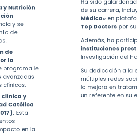
Ha sido galardonado
 y Nutrición
de su carrera, incl
ación
Médica»
en plataf
cia y se
Top Doctors
por su
nto de
Además, ha partic
os.
instituciones pres
ón de
Investigación del Ho
or la
e programa le
Su dedicación a la e
es avanzadas
múltiples redes soc
clínicos.
la mejora en trata
un referente en su e
 clínica y
dad Católica
017).
Esta
ientos
impacto en la