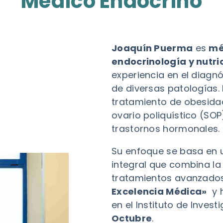
Médico Endocrino
Joaquín Puerma
es
mé
endocrinología y nutri
experiencia en el diagn
de diversas patologías. 
tratamiento de obesidad
ovario poliquístico (SOP
trastornos hormonales.
Su enfoque se basa en 
integral que combina la 
tratamientos avanzados.
Excelencia Médica»
y h
en el Instituto de Invest
Octubre
.