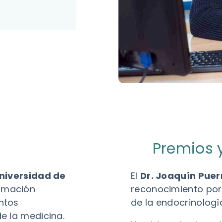
Premios 
Universidad de
El
Dr. Joaquín Pue
ormación
reconocimiento por
ntos
de la endocrinologí
e la medicina.