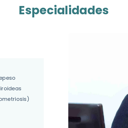
Especialidades
repeso
tiroideas
ometriosis)