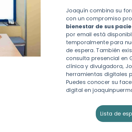
Joaquín combina su fo
con un compromiso pro
bienestar de sus paci
por email está disponib
temporalmente para nue
de espera. También exis
consulta presencial en
clínica y divulgadora, J
herramientas digitales p
Puedes conocer su face
digital en
joaquinpuerm
Lista de es