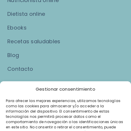
Nutricionista online
Dietista online
Ebooks
Recetas saludables
Blog
Contacto
Asuntos Legales
Gestionar consentimiento
Para ofrecer las mejores experiencias, utilizamos tecnologías
como las cookies para almacenar y/o acceder a la
Aviso Legal
información del dispositivo. El consentimiento de estas
tecnologías nos permitirá procesar datos como el
Política de Privacidad
comportamiento de navegación o las identificaciones únicas
en este sitio. No consentir o retirar el consentimiento, puede