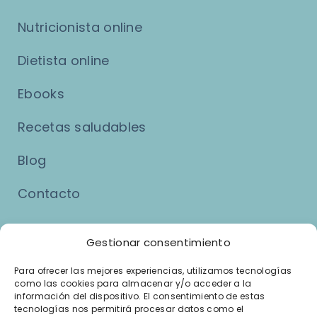
Nutricionista online
Dietista online
Ebooks
Recetas saludables
Blog
Contacto
Asuntos Legales
Gestionar consentimiento
Para ofrecer las mejores experiencias, utilizamos tecnologías
como las cookies para almacenar y/o acceder a la
Aviso Legal
información del dispositivo. El consentimiento de estas
tecnologías nos permitirá procesar datos como el