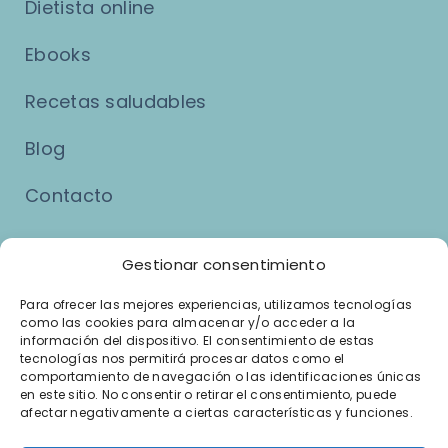
Dietista online
Ebooks
Recetas saludables
Blog
Contacto
Asuntos Legales
Gestionar consentimiento
Para ofrecer las mejores experiencias, utilizamos tecnologías
como las cookies para almacenar y/o acceder a la
Aviso Legal
información del dispositivo. El consentimiento de estas
tecnologías nos permitirá procesar datos como el
Política de Privacidad
comportamiento de navegación o las identificaciones únicas
en este sitio. No consentir o retirar el consentimiento, puede
afectar negativamente a ciertas características y funciones.
Política de Cookies