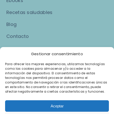
Ebooks
Recetas saludables
Blog
Contacto
Asuntos Legales
Gestionar consentimiento
Para ofrecer las mejores experiencias, utilizamos tecnologías
como las cookies para almacenar y/o acceder a la
Aviso Legal
información del dispositivo. El consentimiento de estas
tecnologías nos permitirá procesar datos como el
Política de Privacidad
comportamiento de navegación o las identificaciones únicas
en este sitio. No consentir o retirar el consentimiento, puede
afectar negativamente a ciertas características y funciones.
Política de Cookies
Términos y Condiciones del Servicio
Aceptar