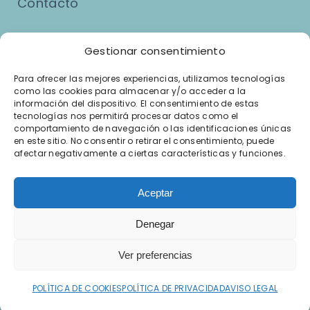
Contacto
Asuntos Legales
Gestionar consentimiento
Para ofrecer las mejores experiencias, utilizamos tecnologías
como las cookies para almacenar y/o acceder a la
Aviso Legal
información del dispositivo. El consentimiento de estas
tecnologías nos permitirá procesar datos como el
Política de Privacidad
comportamiento de navegación o las identificaciones únicas
en este sitio. No consentir o retirar el consentimiento, puede
afectar negativamente a ciertas características y funciones.
Política de Cookies
Términos y Condiciones del Servicio
Aceptar
Denegar
Ver preferencias
Joaquín Puerma © 2026
POLÍTICA DE COOKIES
POLÍTICA DE PRIVACIDAD
AVISO LEGAL