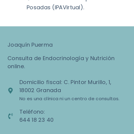
Posadas (IPAVirtual).
Joaquín Puerma
Consulta de Endocrinología y Nutrición
online.
Domicilio fiscal: C. Pintor Murillo, 1,
18002 Granada
No es una clínica ni un centro de consultas.
Teléfono:
644 18 23 40