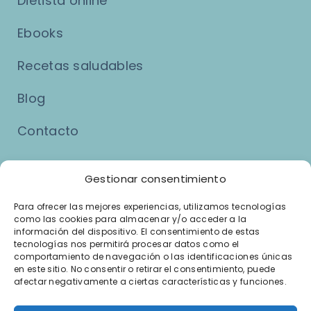
Dietista online
Ebooks
Recetas saludables
Blog
Contacto
Asuntos Legales
Gestionar consentimiento
Para ofrecer las mejores experiencias, utilizamos tecnologías
como las cookies para almacenar y/o acceder a la
Aviso Legal
información del dispositivo. El consentimiento de estas
tecnologías nos permitirá procesar datos como el
Política de Privacidad
comportamiento de navegación o las identificaciones únicas
en este sitio. No consentir o retirar el consentimiento, puede
afectar negativamente a ciertas características y funciones.
Política de Cookies