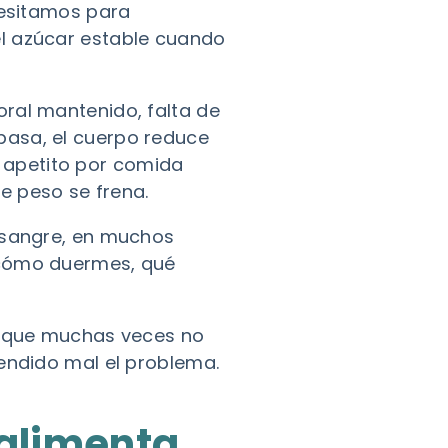
cesitamos para
el azúcar estable cuando
boral mantenido, falta de
pasa, el cuerpo reduce
el apetito por comida
de peso se frena.
n sangre, en muchos
 cómo duermes, qué
ca que muchas veces no
tendido mal el problema.
toalimenta