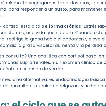
en sí mismo. Lo segregamos todos los días, lo ne
na, para responder a un susto, para mantener 
r.
 cortisol está alto
de forma crónica
. Estrés la
onstantes, una vida que no para. Cuando esto 
lina, redirige la grasa hacia el abdomen y eleva 
e comas: la grasa visceral aumenta y la pérdida 
n consulta? Una analítica con cortisol basal e
hormonas suprarrenales. Y un examen clínico de
, cuánto descansas de verdad.
e medicina alternativa: es endocrinología bási
o de consulta era «quiero adelgazar» y se ha en
na: el ciclo que se au