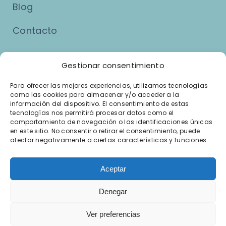
Blog
Contacto
Asuntos Legales
Gestionar consentimiento
Para ofrecer las mejores experiencias, utilizamos tecnologías
como las cookies para almacenar y/o acceder a la
Aviso Legal
información del dispositivo. El consentimiento de estas
tecnologías nos permitirá procesar datos como el
Política de Privacidad
comportamiento de navegación o las identificaciones únicas
en este sitio. No consentir o retirar el consentimiento, puede
afectar negativamente a ciertas características y funciones.
Política de Cookies
Términos y Condiciones del Servicio
Aceptar
Denegar
Ver preferencias