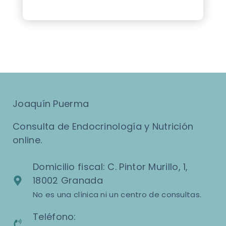
Joaquín Puerma
Consulta de Endocrinología y Nutrición
online.
Domicilio fiscal: C. Pintor Murillo, 1,
18002 Granada
No es una clínica ni un centro de consultas.
Teléfono: