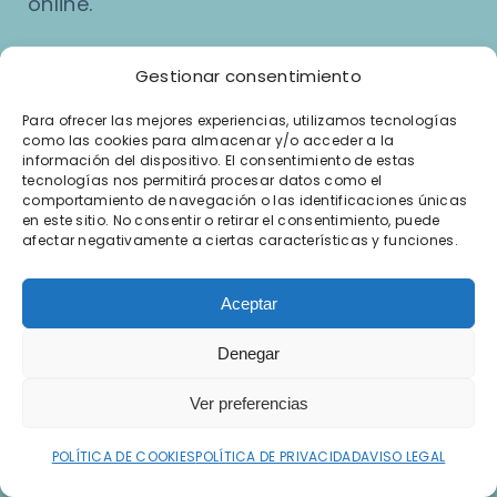
online.
Domicilio fiscal: C. Pintor Murillo, 1,
Gestionar consentimiento
18002 Granada
Para ofrecer las mejores experiencias, utilizamos tecnologías
No es una clínica ni un centro de consultas.
como las cookies para almacenar y/o acceder a la
información del dispositivo. El consentimiento de estas
Teléfono:
tecnologías nos permitirá procesar datos como el
644 18 23 40
comportamiento de navegación o las identificaciones únicas
en este sitio. No consentir o retirar el consentimiento, puede
afectar negativamente a ciertas características y funciones.
Enlaces de interés
Aceptar
Endocrino online
Denegar
Endocrino por email
Ver preferencias
Endocrino en Granada
POLÍTICA DE COOKIES
POLÍTICA DE PRIVACIDAD
AVISO LEGAL
Nutricionista online