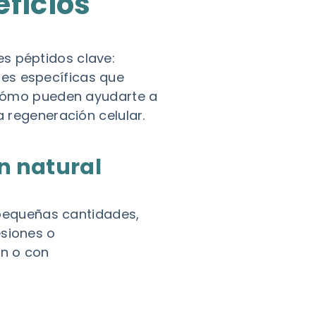
eficios
s péptidos clave:
nes específicas que
o cómo pueden ayudarte a
a regeneración celular.
n natural
pequeñas cantidades,
esiones o
ón o con