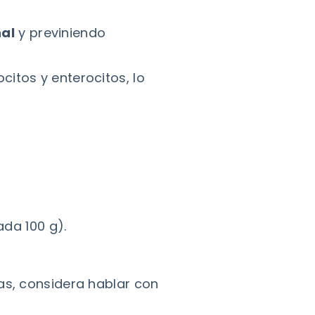
nal
y previniendo
citos y enterocitos, lo
da 100 g).
as, considera hablar con