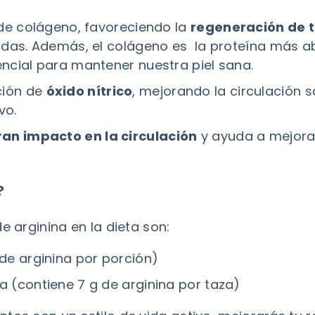
s de colágeno, favoreciendo la
regeneración de t
ridas. Además, el colágeno es la proteína más 
encial para mantener nuestra piel sana.
ción de
óxido nítrico
, mejorando la circulación s
vo.
ran impacto en la circulación
y ayuda a mejorar
?
e arginina en la dieta son:
 de arginina por porción)
a (contiene 7 g de arginina por taza)