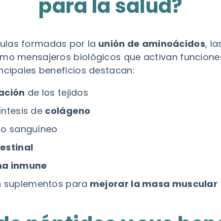
para la salud?
ulas formadas por la
unión de aminoácidos
, l
omo mensajeros biológicos que activan funciones
ncipales beneficios destacan:
zación
de los tejidos
íntesis de
colágeno
ujo sanguíneo
testinal
ma inmune
n suplementos para
mejorar la masa muscular