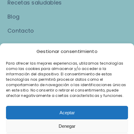
Recetas saludables
Blog
Contacto
Asuntos Legales
Gestionar consentimiento
Para ofrecer las mejores experiencias, utilizamos tecnologías
como las cookies para almacenar y/o acceder a la
Aviso Legal
información del dispositivo. El consentimiento de estas
tecnologías nos permitirá procesar datos como el
Política de Privacidad
comportamiento de navegación o las identificaciones únicas
en este sitio. No consentir o retirar el consentimiento, puede
afectar negativamente a ciertas características y funciones.
Política de Cookies
Términos y Condiciones del Servicio
Aceptar
Denegar