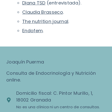
Diana TSD
(entrevistada).
Claudia Brasseco
.
The nutrition journal
.
Endofem
.
Joaquín Puerma
Consulta de Endocrinología y Nutrición
online.
Domicilio fiscal: C. Pintor Murillo, 1,
18002 Granada
No es una clínica ni un centro de consultas.