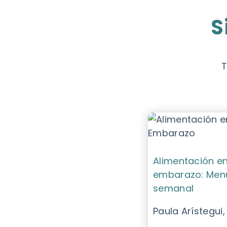
S
T
Alimentación en
embarazo: Men
semanal
Paula Arístegui