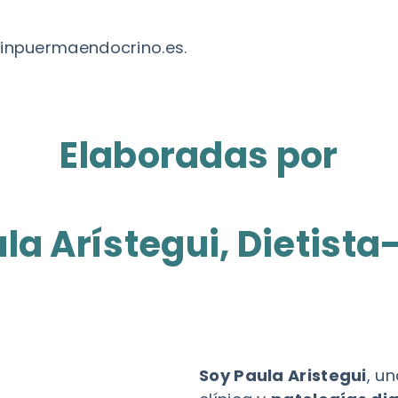
inpuermaendocrino.es
.
Elaboradas por
la Arístegui, Dietista
Soy Paula Aristegui
, u