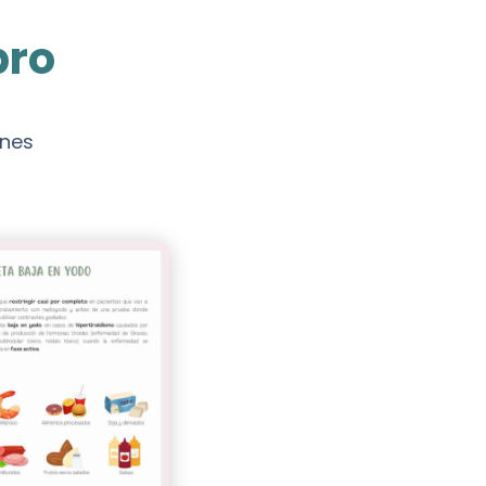
bro
ones