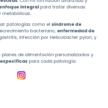
gestivas
. Con mi formación avanzada y
enfoque integral
para tratar diversas
y metabólicas.
jar patologías como el
síndrome de
recrecimiento bacteriano,
enfermedad de
 gastritis, infección por Helicobacter pylori, y
o planes de alimentación personalizados y
 específicas
para cada patología.